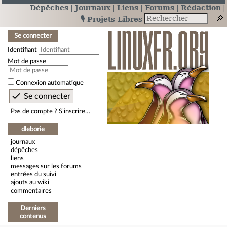
Dépêches
Journaux
Liens
Forums
Rédaction
🎙️ Projets Libres
Se connecter
Identifiant
Mot de passe
Connexion automatique
Pas de compte ? S’inscrire…
dleborie
journaux
dépêches
liens
messages sur les forums
entrées du suivi
ajouts au wiki
commentaires
Derniers
contenus