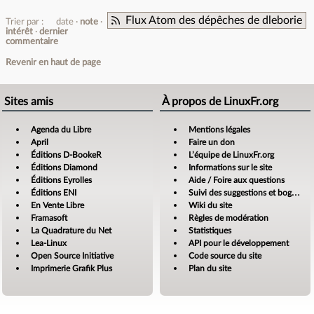
Flux Atom des dépêches de dleborie
Trier par :
date
note
intérêt
dernier
commentaire
Revenir en haut de page
Sites amis
À propos de LinuxFr.org
Agenda du Libre
Mentions légales
April
Faire un don
Éditions D-BookeR
L’équipe de LinuxFr.org
Éditions Diamond
Informations sur le site
Éditions Eyrolles
Aide / Foire aux questions
Éditions ENI
Suivi des suggestions et bogues
En Vente Libre
Wiki du site
Framasoft
Règles de modération
La Quadrature du Net
Statistiques
Lea-Linux
API pour le développement
Open Source Initiative
Code source du site
Imprimerie Grafik Plus
Plan du site