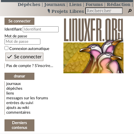
Dépêches
Journaux
Liens
Forums
Rédaction
🎙️ Projets Libres
Se connecter
Identifiant
Mot de passe
Connexion automatique
Pas de compte ? S’inscrire…
dnanar
journaux
dépêches
liens
messages sur les forums
entrées du suivi
ajouts au wiki
commentaires
Derniers
contenus