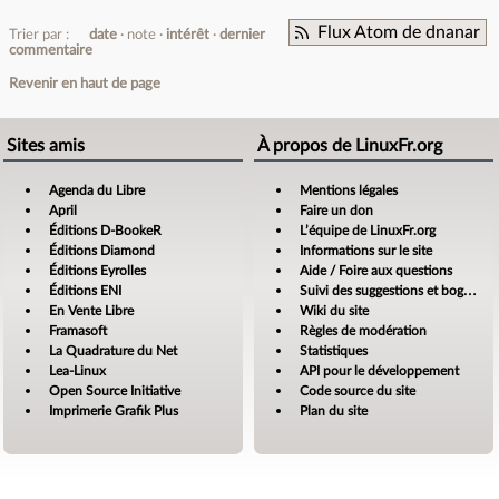
Flux Atom de dnanar
Trier par :
date
note
intérêt
dernier
commentaire
Revenir en haut de page
Sites amis
À propos de LinuxFr.org
Agenda du Libre
Mentions légales
April
Faire un don
Éditions D-BookeR
L’équipe de LinuxFr.org
Éditions Diamond
Informations sur le site
Éditions Eyrolles
Aide / Foire aux questions
Éditions ENI
Suivi des suggestions et bogues
En Vente Libre
Wiki du site
Framasoft
Règles de modération
La Quadrature du Net
Statistiques
Lea-Linux
API pour le développement
Open Source Initiative
Code source du site
Imprimerie Grafik Plus
Plan du site