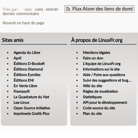
Flux Atom des liens de domi
Trier par :
date
note
intérêt
dernier commentaire
Revenir en haut de page
Sites amis
À propos de LinuxFr.org
Agenda du Libre
Mentions légales
April
Faire un don
Éditions D-BookeR
L’équipe de LinuxFr.org
Éditions Diamond
Informations sur le site
Éditions Eyrolles
Aide / Foire aux questions
Éditions ENI
Suivi des suggestions et bogues
En Vente Libre
Wiki du site
Framasoft
Règles de modération
La Quadrature du Net
Statistiques
Lea-Linux
API pour le développement
Open Source Initiative
Code source du site
Imprimerie Grafik Plus
Plan du site