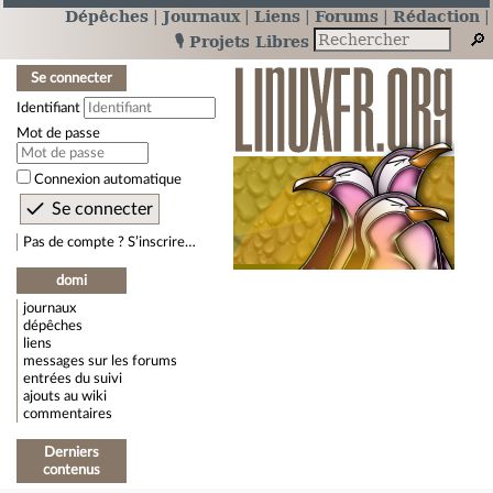
Dépêches
Journaux
Liens
Forums
Rédaction
🎙️ Projets Libres
Se connecter
Identifiant
Mot de passe
Connexion automatique
Pas de compte ? S’inscrire…
domi
journaux
dépêches
liens
messages sur les forums
entrées du suivi
ajouts au wiki
commentaires
Derniers
contenus