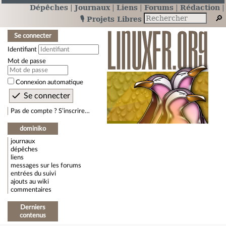
Dépêches
Journaux
Liens
Forums
Rédaction
🎙️ Projets Libres
Se connecter
Identifiant
Mot de passe
Connexion automatique
Pas de compte ? S’inscrire…
dominiko
journaux
dépêches
liens
messages sur les forums
entrées du suivi
ajouts au wiki
commentaires
Derniers
contenus