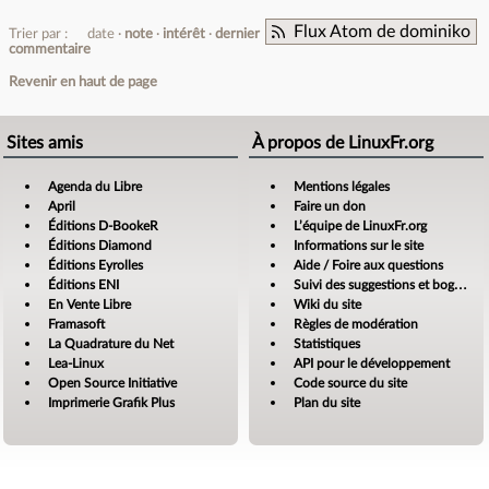
Flux Atom de dominiko
Trier par :
date
note
intérêt
dernier
commentaire
Revenir en haut de page
Sites amis
À propos de LinuxFr.org
Agenda du Libre
Mentions légales
April
Faire un don
Éditions D-BookeR
L’équipe de LinuxFr.org
Éditions Diamond
Informations sur le site
Éditions Eyrolles
Aide / Foire aux questions
Éditions ENI
Suivi des suggestions et bogues
En Vente Libre
Wiki du site
Framasoft
Règles de modération
La Quadrature du Net
Statistiques
Lea-Linux
API pour le développement
Open Source Initiative
Code source du site
Imprimerie Grafik Plus
Plan du site