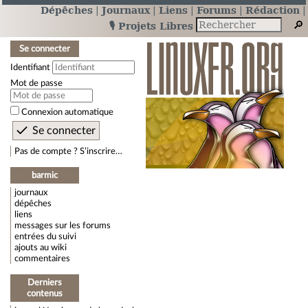
Dépêches
Journaux
Liens
Forums
Rédaction
🎙️ Projets Libres
Se connecter
Identifiant
Mot de passe
Connexion automatique
Pas de compte ? S’inscrire…
barmic
journaux
dépêches
liens
messages sur les forums
entrées du suivi
ajouts au wiki
commentaires
Derniers
contenus