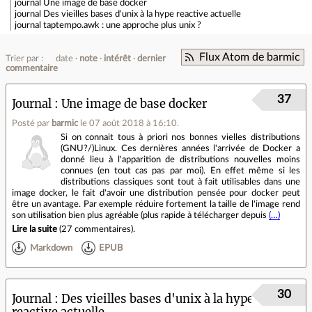
journal
Une image de base docker
journal
Des vieilles bases d'unix à la hype reactive actuelle
journal
taptempo.awk : une approche plus unix ?
Flux Atom de barmic
Trier par :
date
note
intérêt
dernier
commentaire
37
Journal
Une image de base docker
Posté par
barmic
le 07 août 2018 à 16:10
.
Si on connait tous à priori nos bonnes vielles distributions
(GNU?/)Linux. Ces dernières années l'arrivée de Docker a
donné lieu à l'apparition de distributions nouvelles moins
connues (en tout cas pas par moi). En effet même si les
distributions classiques sont tout à fait utilisables dans une
image docker, le fait d'avoir une distribution pensée pour docker peut
être un avantage. Par exemple réduire fortement la taille de l'image rend
son utilisation bien plus agréable (plus rapide à télécharger depuis
(…)
Lire la suite
(
27 commentaires
).
Markdown
EPUB
30
Journal
Des vieilles bases d'unix à la hype