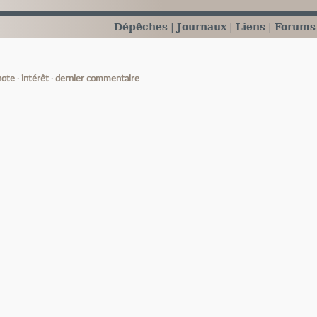
Dépêches
Journaux
Liens
Forums
note
intérêt
dernier commentaire
e