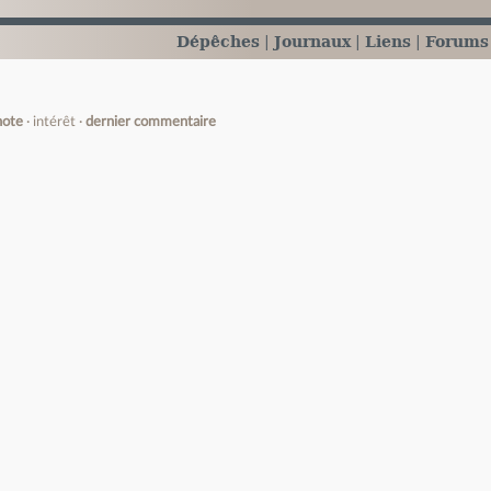
Dépêches
Journaux
Liens
Forums
note
intérêt
dernier commentaire
e