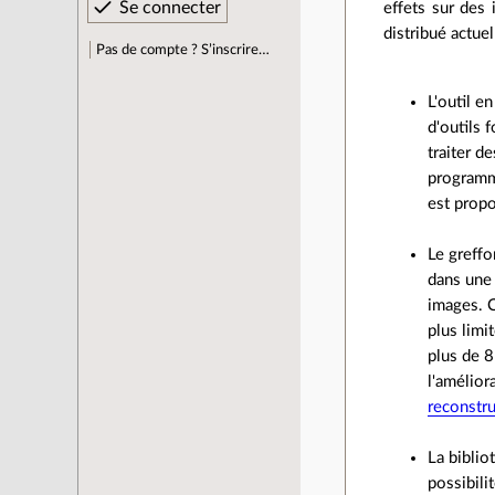
effets sur des 
distribué actue
Pas de compte ? S’inscrire…
L'outil 
d'outils 
traiter d
programm
est prop
Le greff
dans une 
images. C
plus lim
plus de 8
l'amélior
reconstr
La bibli
possibili