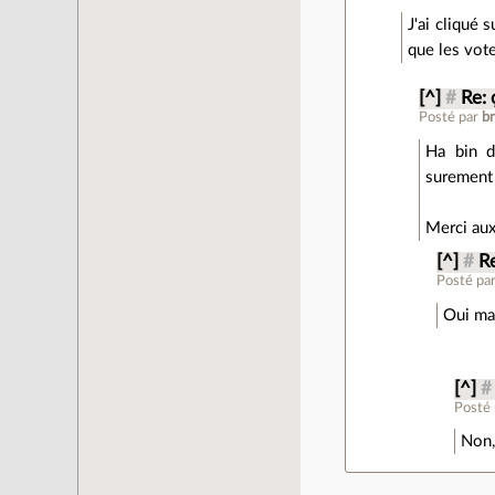
J'ai cliqué 
que les vot
[^]
#
Re: 
Posté par
b
Ha bin d
surement 
Merci aux
[^]
#
R
Posté pa
Oui mai
[^]
#
Posté
Non,