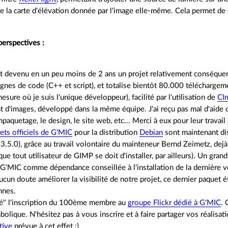
 la carte d'élévation donnée par l'image elle-même. Cela permet de 
perspectives :
 devenu en un peu moins de 2 ans un projet relativement conséquent.
gnes de code (C++ et script), et totalise bientôt 80.000 télécharge
mesure où je suis l'unique développeur), facilité par l'utilisation de
CI
t d'images, développé dans la même équipe. J'ai reçu pas mal d'aide 
empaquetage, le design, le site web, etc... Merci à eux pour leur travail
ets officiels de G'MIC
pour la distribution
Debian
sont maintenant dis
.3.5.0), grâce au travail volontaire du mainteneur Bernd Zeimetz, de
que tout utilisateur de GIMP se doit d'installer, par ailleurs). Un gran
 G'MIC comme dépendance conseillée à l'installation de la dernière v
ucun doute améliorer la visibilité de notre projet, ce dernier paquet é
nnes.
té" l'inscription du 100ème membre au
groupe Flickr dédié à G'MIC
. 
bolique. N'hésitez pas à vous inscrire et à faire partager vos réali
tive
prévue à cet effet :)