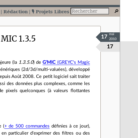
Rédaction
🎙️ Projets Libres
mai
'MIC 1.3.5
17
2010
17
jeure (la
1.3.5.0
) de
G'MIC
(GREYC's Magic
 génériques (2d/3d/multi-valuées), développé
is Août 2008. Ce petit logiciel sait traiter
aussi des données plus complexes, comme les
e pixels quelconques (à valeurs flottantes
e (
+ de 500 commandes
définies à ce jour),
en particulier d'exprimer des filtres ou des