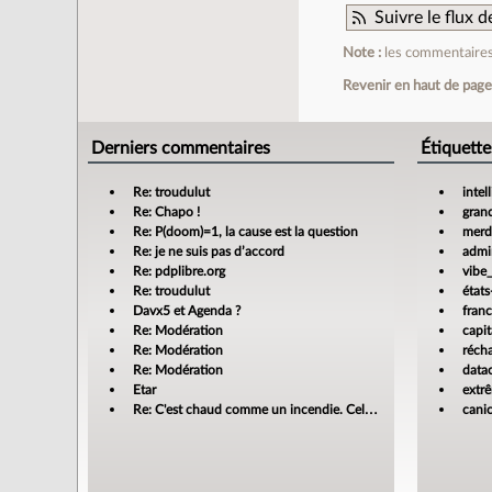
Suivre le flux
Note :
les commentaires 
Revenir en haut de pag
Derniers commentaires
Étiquette
Re: troudulut
intel
Re: Chapo !
gran
Re: P(doom)=1, la cause est la question
merdi
Re: je ne suis pas d’accord
admin
Re: pdplibre.org
vibe
Re: troudulut
états
Davx5 et Agenda ?
fran
Re: Modération
capit
Re: Modération
réch
Re: Modération
data
Etar
extr
Re: C'est chaud comme un incendie. Cela m'enrage!
cani