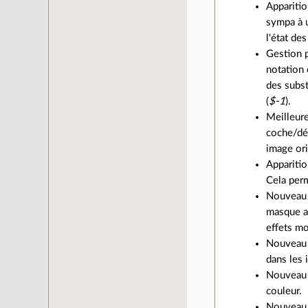
Appariti
sympa à u
l'état de
Gestion p
notation
des subst
(
$-1
).
Meilleure
coche/déc
image ori
Appariti
Cela perm
Nouveau 
masque a
effets m
Nouveau 
dans les 
Nouveau 
couleur.
Nouveau 