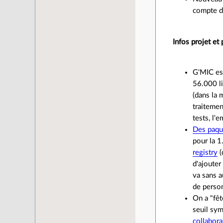
compte de
Infos projet et 
G'MIC est
56.000 li
(dans la 
traitemen
tests, l'
Des paqu
pour la 1
registry
(
d'ajouter
va sans a
de perso
On a "fê
seuil sym
collabora