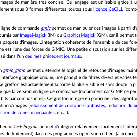
images de manière très concise. Ce langage est utilisable grâce à u
llement sous 3 formes différentes, toutes sous
licence CeCILL
(compa
en ligne de commande
gmic
permet de manipuler des images à partir d'un
fournis par
ImageMagick
(IM) ou
GraphicsMagick
(GM), car il permet to
es paquets d'images. L'intégration cohérente de l'ensemble de ces fon
e est l'une des forces de G'MIC. Une petite discussion sur les dif
osé dans
l'un des mes précédent journaux
.
on
gmic_gimp
permet d'étendre le logiciel de retouche d'images main
interface graphique unique, une panoplie de filtres divers et variés (
e greffon est actuellement la partie la plus visible et sans doute la 
ité que la version en ligne de commande (notamment car GIMP ne per
 bits par composantes). Ce greffon intègre en particulier des algor
ation d'images (
rehaussement de contours/contrastes
,
réduction du br
uction de zones manquantes
, etc...).
othèque C++
libgmic
permet d'intégrer relativement facilement l'inter
tés de traitement) dans des programmes open-source tiers (à licences