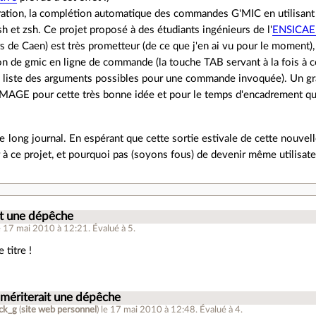
ration, la complétion automatique des commandes G'MIC en utilisan
sh et zsh. Ce projet proposé à des étudiants ingénieurs de l'
ENSICA
s de Caen) est très prometteur (de ce que j'en ai vu pour le moment)
tion de gmic en ligne de commande (la touche TAB servant à la fois 
a liste des arguments possibles pour une commande invoquée). Un g
IMAGE pour cette très bonne idée et pour le temps d'encadrement qu'
 ce long journal. En espérant que cette sortie estivale de cette nouve
 à ce projet, et pourquoi pas (soyons fous) de devenir même utilisate
.
it une dépêche
e 17 mai 2010 à 12:21
.
Évalué à
5
.
 titre !
 mériterait une dépêche
ick_g
(
site web personnel
)
le 17 mai 2010 à 12:48
.
Évalué à
4
.