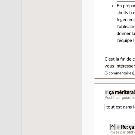
En prépa
shells ba
Ingénieur
l'utilisa
donner l
l'équipe 
C'est la fin de
vous intéresser
(
5 commentaires
)
#
ça méritera
Posté par
goom
l
tout est dans le
[^]
#
Re: ça
Posté par
patr