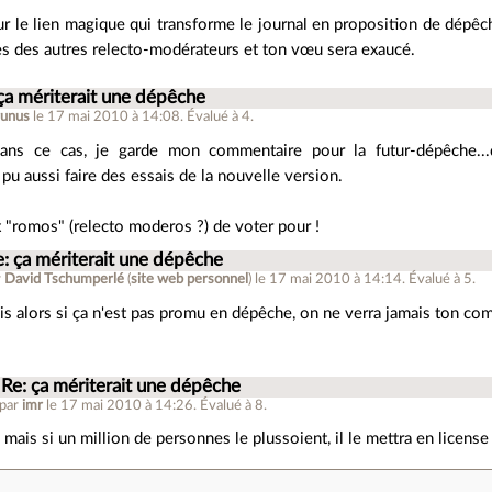
sur le lien magique qui transforme le journal en proposition de dépê
es des autres relecto-modérateurs et ton vœu sera exaucé.
ça mériterait une dépêche
runus
le 17 mai 2010 à 14:08
.
Évalué à
4
.
ans ce cas, je garde mon commentaire pour la futur-dépêche...d'
pu aussi faire des essais de la nouvelle version.
 "romos" (relecto moderos ?) de voter pour !
e: ça mériterait une dépêche
r
David Tschumperlé
(
site web personnel
)
le 17 mai 2010 à 14:14
.
Évalué à
5
.
s alors si ça n'est pas promu en dépêche, on ne verra jamais ton com
Re: ça mériterait une dépêche
 par
imr
le 17 mai 2010 à 14:26
.
Évalué à
8
.
 mais si un million de personnes le plussoient, il le mettra en license 