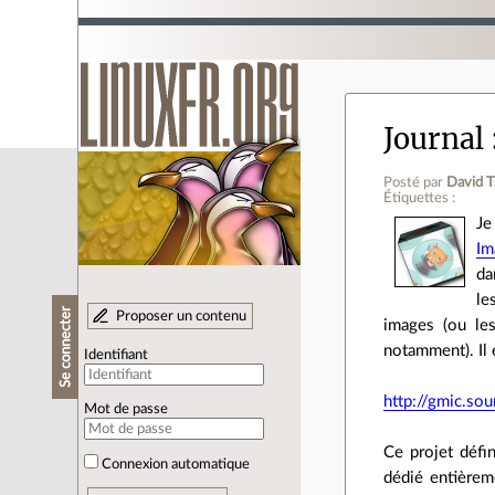
Journal
Posté par
David 
Étiquettes :
Je
Im
da
le
Se connecter
Proposer un contenu
images (ou les
notamment). Il e
Identifiant
http://gmic.sou
Mot de passe
Ce projet défin
Connexion automatique
dédié entièrem