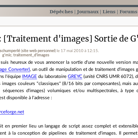
Dépêches
Journaux
Liens
Forums
[Traitement d'images] Sortie de G
Tschumperlé
(
site web personnel
)
le 17 mai 2010 à 12:15
.
g'mic
traitement_d'images
 suis heureux de vous annoncer la sortie d'une nouvelle version ma
age Converter)
, un outil de manipulation et de traitement d'images
ns l'équipe
IMAGE
du laboratoire
GREYC
(unité CNRS UMR 6072), depu
s images couleurs "classiques" (8/16 bits par composantes), mais 
 séquences d'images) volumiques et/ou multispectrales, à type d
st disponible à l'adresse :
rceforge.net
it en premier lieu un langage de script assez complet et extensibl
ent à la conception de pipelines de traitement d'images. Il permet 