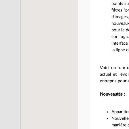
points su
filtres "
d'images,
nouveaux 
pour le d
son logi
interface
la ligne
Voici un tour 
actuel et l'év
entrepris pour a
Nouveautés :
Apparitio
Nouvell
manière 