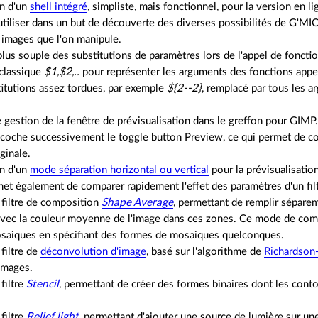
on d'un
shell intégré
, simpliste, mais fonctionnel, pour la version en 
tiliser dans un but de découverte des diverses possibilités de G'MIC,
s images que l'on manipule.
lus souple des substitutions de paramètres lors de l'appel de fonctions
 classique
$1,$2,..
pour représenter les arguments des fonctions appelé
itutions assez tordues, par exemple
${2--2}
, remplacé par tous les a
 gestion de la fenêtre de prévisualisation dans le greffon pour GIMP.
oche successivement le toggle button Preview, ce qui permet de comp
ginale.
on d'un
mode séparation horizontal ou vertical
pour la prévisualisatio
et également de comparer rapidement l'effet des paramètres d'un fil
filtre de composition
Shape Average
, permettant de remplir sépar
vec la couleur moyenne de l'image dans ces zones. Ce mode de com
osaiques en spécifiant des formes de mosaiques quelconques.
filtre de
déconvolution d'image
, basé sur l'algorithme de
Richardson
images.
filtre
Stencil
, permettant de créer des formes binaires dont les con
filtre
Relief light
, permettant d'ajouter une source de lumière sur un