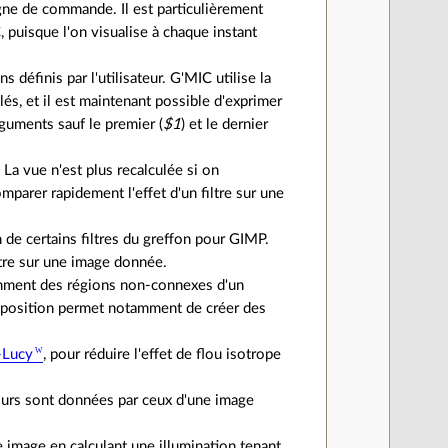
ligne de commande. Il est particulièrement
 puisque l'on visualise à chaque instant
 définis par l'utilisateur. G'MIC utilise la
s, et il est maintenant possible d'exprimer
rguments sauf le premier (
$1
) et le dernier
 La vue n'est plus recalculée si on
arer rapidement l'effet d'un filtre sur une
n de certains filtres du greffon pour GIMP.
tre sur une image donnée.
emment des régions non-connexes d'un
position permet notamment de créer des
-Lucy
, pour réduire l'effet de flou isotrope
tours sont données par ceux d'une image
e image en calculant une illumination tenant