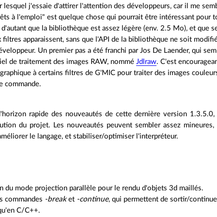
r lesquel j'essaie d'attirer l'attention des développeurs, car il me se
prêts à l'emploi" est quelque chose qui pourrait être intéressant pour 
 d'autant que la bibliothèque est assez légère (env. 2.5 Mo), et que s
filtres apparaissent, sans que l'API de la bibliothèque ne soit modifié
éveloppeur. Un premier pas a été franchi par Jos De Laender, qui semb
ciel de traitement des images RAW, nommé
Jdlraw
. C'est encouragean
 graphique à certains filtres de G'MIC pour traiter des images couleu
 de commande.
d'horizon rapide des nouveautés de cette dernière version 1.3.5.0,
olution du projet. Les nouveautés peuvent sembler assez mineures,
méliorer le langage, et stabiliser/optimiser l'interpréteur.
n du mode projection parallèle pour le rendu d'objets 3d maillés.
es commandes
-break
et
-continue
, qui permettent de sortir/continu
qu'en C/C++.