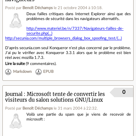
Posté par
Benoît Déchamps
le 21 octobre 2004 à 10:18
.
Deux failles critiques dans Internet Explorer ainsi que des
problèmes de sécurité dans les navigateurs alternatifs.
http://www.materiel.be/n/7337/Navigateurs-failles-de-
securite.php(...)
http://secunia.com/multiple_browsers_dialog_box_spoofing_test/(...)
D'après secunia.com seul Konqueror n'est plus concerné par le problème.
J'ai pu le vérifier avec Konqueror 3.3.1 alors que le problème est bien
réel avec mozilla 1.7.3.
Lire la suite
(
9 commentaires
).
Markdown
EPUB
0
Journal
Microsoft tente de convertir les
visiteurs du salon solutions GNU/Linux
Posté par
Benoît Déchamps
le 31 mars 2004 à 22:32
.
Voilà une partie du spam que je viens de recevoir de
microsoft :