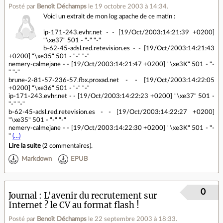
Posté par
Benoît Déchamps
le 19 octobre 2003 à 14:34
.
Voici un extrait de mon log apache de ce matin :
ip-171-243.evhr.net - - [19/Oct/2003:14:21:39 +0200]
"\xe37" 501 - "-" "-"
b-62-45-adsl.red.retevision.es - - [19/Oct/2003:14:21:43
+0200] "\xe35" 501 - "-" "-"
nemery-calmejane - - [19/Oct/2003:14:21:47 +0200] "\xe3K" 501 - "-
" "-"
brune-2-81-57-236-57.fbx.proxad.net - - [19/Oct/2003:14:22:05
+0200] "\xe36" 501 - "-" "-"
ip-171-243.evhr.net - - [19/Oct/2003:14:22:23 +0200] "\xe37" 501 -
"-" "-"
b-62-45-adsl.red.retevision.es - - [19/Oct/2003:14:22:27 +0200]
"\xe35" 501 - "-" "-"
nemery-calmejane - - [19/Oct/2003:14:22:30 +0200] "\xe3K" 501 - "-
"
(…)
Lire la suite
(
2 commentaires
).
Markdown
EPUB
0
Journal
L'avenir du recrutement sur
Internet ? le CV au format flash !
Posté par
Benoît Déchamps
le 22 septembre 2003 à 18:33
.