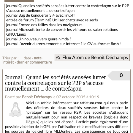
journal
Quand les sociétés sensées lutter contre la contrefaçon sur le P2P
s'accuse mutuellement ... de contrefaçon
journal
Bug de konqueror 3.4 avec linuxfr
entrée de forum
[Terminal] Utiliser chattr avec reiserfs
journal
Encore des failles dans les navigateurs
journal
Microsoft tente de convertir les visiteurs du salon solutions
GNU/Linux
journal
Un nouveau vers genre nimda ?
journal
L'avenir du recrutement sur Internet ? le CV au format flash !
Flux Atom de Benoît Déchamps
Trier par :
date
note
intérêt
dernier commentaire
0
Journal
Quand les sociétés sensées lutter
contre la contrefaçon sur le P2P s'accuse
mutuellement ... de contrefaçon
Posté par
Benoît Déchamps
le 07 octobre 2005 à 10:19
.
Voici un article intéressant sur ratiatum.com qui nous parle
des déboires de deux sociétés sensées lutter contre le
"piratage" sur les réseau P2P. Les sociétés s'attaquent
mutuellement pour non respect de brevets (logiciels donc
illégaux) qu'elles ont déposé. L'article parle également d'une
possible violation de la GPL par l'utilisation et la modification sans diffuser
les sources du logiciel libre MLDonkey. Les conséquences de tout ceci