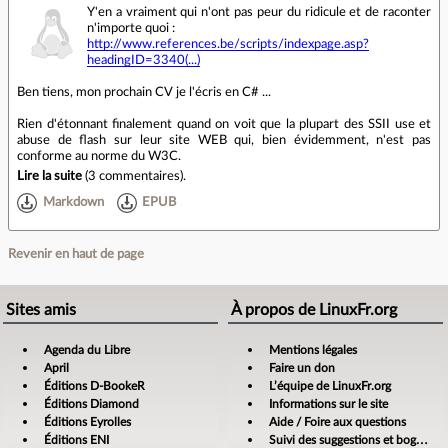
Y'en a vraiment qui n'ont pas peur du ridicule et de raconter
n'importe quoi :
http://www.references.be/scripts/indexpage.asp?
headingID=3340(...)
Ben tiens, mon prochain CV je l'écris en C# ...
Rien d'étonnant finalement quand on voit que la plupart des SSII use et
abuse de flash sur leur site WEB qui, bien évidemment, n'est pas
conforme au norme du W3C.
Lire la suite
(
3 commentaires
).
Markdown
EPUB
Revenir en haut de page
Sites amis
À propos de LinuxFr.org
Agenda du Libre
Mentions légales
April
Faire un don
Éditions D-BookeR
L’équipe de LinuxFr.org
Éditions Diamond
Informations sur le site
Éditions Eyrolles
Aide / Foire aux questions
Éditions ENI
Suivi des suggestions et bogues