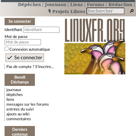
Dépêches
Journaux
Liens
Forums
Rédaction
🎙️ Projets Libres
Se connecter
Identifiant
Mot de passe
Connexion automatique
Pas de compte ? S’inscrire…
Benoît
Déchamps
journaux
dépêches
liens
messages sur les forums
entrées du suivi
ajouts au wiki
commentaires
Derniers
contenus