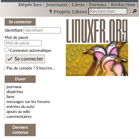
Dépêches
Journaux
Liens
Forums
Rédaction
🎙️ Projets Libres
Se connecter
Identifiant
Mot de passe
Connexion automatique
Pas de compte ? S’inscrire…
Duser
journaux
dépêches
liens
messages sur les forums
entrées du suivi
ajouts au wiki
commentaires
Derniers
contenus