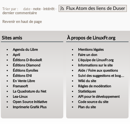
Flux Atom des liens de Duser
Trier par :
date
note
intérêt
dernier commentaire
Revenir en haut de page
Sites amis
À propos de LinuxFr.org
Agenda du Libre
Mentions légales
April
Faire un don
Éditions D-BookeR
L’équipe de LinuxFr.org
Éditions Diamond
Informations sur le site
Éditions Eyrolles
Aide / Foire aux questions
Éditions ENI
Suivi des suggestions et bogues
En Vente Libre
Wiki du site
Framasoft
Règles de modération
La Quadrature du Net
Statistiques
Lea-Linux
API pour le développement
Open Source Initiative
Code source du site
Imprimerie Grafik Plus
Plan du site