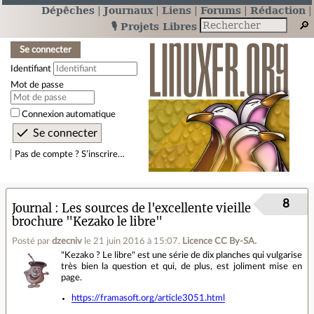
Dépêches
Journaux
Liens
Forums
Rédaction
🎙️ Projets Libres
Se connecter
Identifiant
Mot de passe
Connexion automatique
Pas de compte ? S’inscrire…
8
Journal
Les sources de l'excellente vieille
brochure "Kezako le libre"
Posté par
dzecniv
le 21 juin 2016 à 15:07
.
Licence CC By‑SA.
"Kezako ? Le libre" est une série de dix planches qui vulgarise
très bien la question et qui, de plus, est joliment mise en
page.
https://framasoft.org/article3051.html