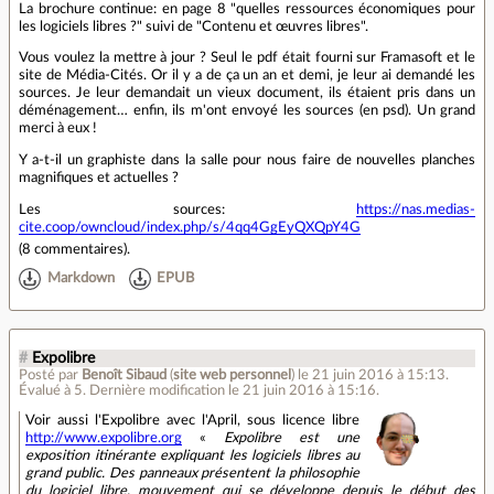
La brochure continue: en page 8 "quelles ressources économiques pour
les logiciels libres ?" suivi de "Contenu et œuvres libres".
Vous voulez la mettre à jour ? Seul le pdf était fourni sur Framasoft et le
site de Média-Cités. Or il y a de ça un an et demi, je leur ai demandé les
sources. Je leur demandait un vieux document, ils étaient pris dans un
déménagement… enfin, ils m'ont envoyé les sources (en psd). Un grand
merci à eux !
Y a-t-il un graphiste dans la salle pour nous faire de nouvelles planches
magnifiques et actuelles ?
Les sources:
https://nas.medias-
cite.coop/owncloud/index.php/s/4qq4GgEyQXQpY4G
(
8 commentaires
).
Markdown
EPUB
#
Expolibre
Posté par
Benoît Sibaud
(
site web personnel
)
le 21 juin 2016 à 15:13
.
Évalué à
5
.
Dernière modification le 21 juin 2016 à 15:16.
Voir aussi l'Expolibre avec l'April, sous licence libre
http://www.expolibre.org
«
Expolibre est une
exposition itinérante expliquant les logiciels libres au
grand public. Des panneaux présentent la philosophie
du logiciel libre, mouvement qui se développe depuis le début des