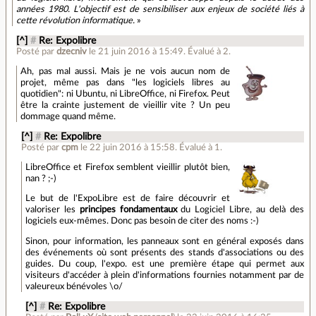
années 1980. L'objectif est de sensibiliser aux enjeux de société liés à
cette révolution informatique.
»
[^]
#
Re: Expolibre
Posté par
dzecniv
le 21 juin 2016 à 15:49
.
Évalué à
2
.
Ah, pas mal aussi. Mais je ne vois aucun nom de
projet, même pas dans "les logiciels libres au
quotidien": ni Ubuntu, ni LibreOffice, ni Firefox. Peut
être la crainte justement de vieillir vite ? Un peu
dommage quand même.
[^]
#
Re: Expolibre
Posté par
cpm
le 22 juin 2016 à 15:58
.
Évalué à
1
.
LibreOffice et Firefox semblent vieillir plutôt bien,
nan ? ;-)
Le but de l'ExpoLibre est de faire découvrir et
valoriser les
principes fondamentaux
du Logiciel Libre, au delà des
logiciels eux-mêmes. Donc pas besoin de citer des noms :-)
Sinon, pour information, les panneaux sont en général exposés dans
des événements où sont présents des stands d'associations ou des
guides. Du coup, l'expo. est une première étape qui permet aux
visiteurs d'accéder à plein d'informations fournies notamment par de
valeureux bénévoles \o/
[^]
#
Re: Expolibre