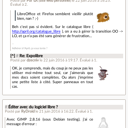
Posté par
Pol' uX
(
site web personnel
)
le 22 juin 2016 à 16:25
.
Évalué à
2
.
LibreOffice et Firefox semblent vieillir plutôt
bien, nan ? ;-)
Beh c'est pas si évident. Sur le catalogue libre (
http://april.org/catalogue_libre
), on a eu à gérer la transition OO ->
LO, et ça n'a pas été sans générer de frustration…
Adhérer à l'April, ça vous tente ?
[^]
#
Re: Expolibre
Posté par
dzecniv
le 22 juin 2016 à 19:17
.
Évalué à
1
.
OK, je comprends, mais du coup je ne peux pas les
utiliser moi-même tout seul, car j'aimerais que
mes docs soient complètes. Ou alors j'imprime
une petite liste à côté. Super panneaux en tout
cas.
#
Éditer avec du logiciel libre ?
Posté par
RyDroid
le 21 juin 2016 à 16:22
.
Évalué à
1
.
Avec GIMP 2.8.16 (sous Debian testing), j'ai ce
message d'erreur :