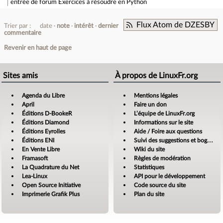
entrée de forum
Exercices à résoudre en Python
Flux Atom de DZESBY
Trier par :
date
note
intérêt
dernier
commentaire
Revenir en haut de page
Sites amis
À propos de LinuxFr.org
Agenda du Libre
Mentions légales
April
Faire un don
Éditions D-BookeR
L’équipe de LinuxFr.org
Éditions Diamond
Informations sur le site
Éditions Eyrolles
Aide / Foire aux questions
Éditions ENI
Suivi des suggestions et bogues
En Vente Libre
Wiki du site
Framasoft
Règles de modération
La Quadrature du Net
Statistiques
Lea-Linux
API pour le développement
Open Source Initiative
Code source du site
Imprimerie Grafik Plus
Plan du site