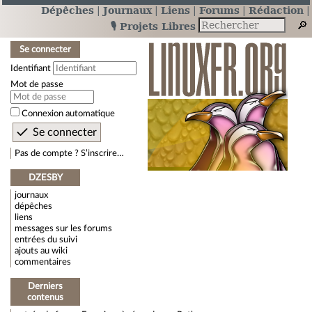
Dépêches
Journaux
Liens
Forums
Rédaction
🎙️ Projets Libres
Se connecter
Identifiant
Mot de passe
Connexion automatique
Pas de compte ? S’inscrire…
DZESBY
journaux
dépêches
liens
messages sur les forums
entrées du suivi
ajouts au wiki
commentaires
Derniers
contenus