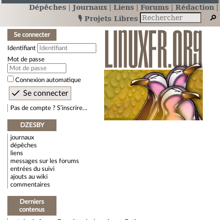
Dépêches
Journaux
Liens
Forums
Rédaction
🎙️ Projets Libres
Se connecter
Identifiant
Mot de passe
Connexion automatique
Pas de compte ? S’inscrire…
DZESBY
journaux
dépêches
liens
messages sur les forums
entrées du suivi
ajouts au wiki
commentaires
Derniers
contenus