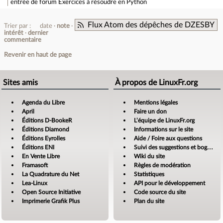
entrée de forum
Exercices à résoudre en Python
Flux Atom des dépêches de DZESBY
Trier par :
date
note
intérêt
dernier
commentaire
Revenir en haut de page
Sites amis
À propos de LinuxFr.org
Agenda du Libre
Mentions légales
April
Faire un don
Éditions D-BookeR
L’équipe de LinuxFr.org
Éditions Diamond
Informations sur le site
Éditions Eyrolles
Aide / Foire aux questions
Éditions ENI
Suivi des suggestions et bogues
En Vente Libre
Wiki du site
Framasoft
Règles de modération
La Quadrature du Net
Statistiques
Lea-Linux
API pour le développement
Open Source Initiative
Code source du site
Imprimerie Grafik Plus
Plan du site