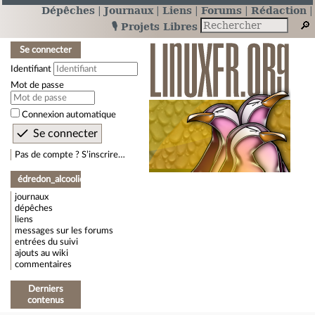
Dépêches
Journaux
Liens
Forums
Rédaction
🎙️ Projets Libres
Se connecter
Identifiant
Mot de passe
Connexion automatique
Pas de compte ? S’inscrire…
édredon_alcoolique
journaux
dépêches
liens
messages sur les forums
entrées du suivi
ajouts au wiki
commentaires
Derniers
contenus