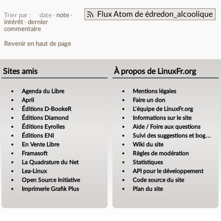
Flux Atom de édredon_alcoolique
Trier par :
date
note
intérêt
dernier
commentaire
Revenir en haut de page
Sites amis
À propos de LinuxFr.org
Agenda du Libre
Mentions légales
April
Faire un don
Éditions D-BookeR
L’équipe de LinuxFr.org
Éditions Diamond
Informations sur le site
Éditions Eyrolles
Aide / Foire aux questions
Éditions ENI
Suivi des suggestions et bogues
En Vente Libre
Wiki du site
Framasoft
Règles de modération
La Quadrature du Net
Statistiques
Lea-Linux
API pour le développement
Open Source Initiative
Code source du site
Imprimerie Grafik Plus
Plan du site