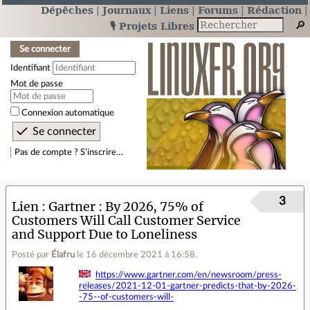
Dépêches
Journaux
Liens
Forums
Rédaction
🎙️ Projets Libres
Se connecter
Identifiant
Mot de passe
Connexion automatique
Pas de compte ? S’inscrire…
3
Lien
Gartner : By 2026, 75% of
Customers Will Call Customer Service
and Support Due to Loneliness
Posté par
Élafru
le 16 décembre 2021 à 16:58
.
https://www.gartner.com/en/newsroom/press-
releases/2021-12-01-gartner-predicts-that-by-2026-
-75--of-customers-will-