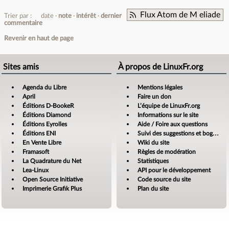
Flux Atom de M eliade
Trier par :
date
note
intérêt
dernier
commentaire
Revenir en haut de page
Sites amis
À propos de LinuxFr.org
Agenda du Libre
Mentions légales
April
Faire un don
Éditions D-BookeR
L’équipe de LinuxFr.org
Éditions Diamond
Informations sur le site
Éditions Eyrolles
Aide / Foire aux questions
Éditions ENI
Suivi des suggestions et bogues
En Vente Libre
Wiki du site
Framasoft
Règles de modération
La Quadrature du Net
Statistiques
Lea-Linux
API pour le développement
Open Source Initiative
Code source du site
Imprimerie Grafik Plus
Plan du site