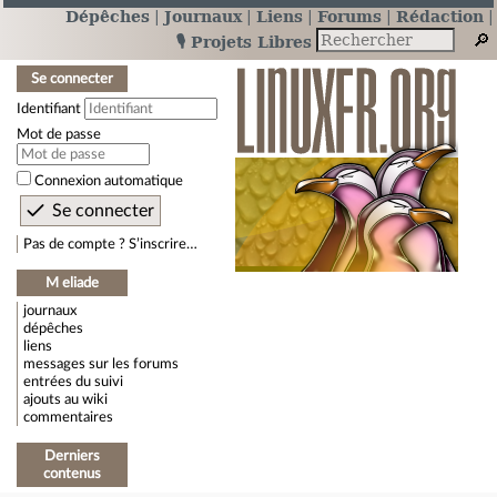
Dépêches
Journaux
Liens
Forums
Rédaction
🎙️ Projets Libres
Se connecter
Identifiant
Mot de passe
Connexion automatique
Pas de compte ? S’inscrire…
M eliade
journaux
dépêches
liens
messages sur les forums
entrées du suivi
ajouts au wiki
commentaires
Derniers
contenus