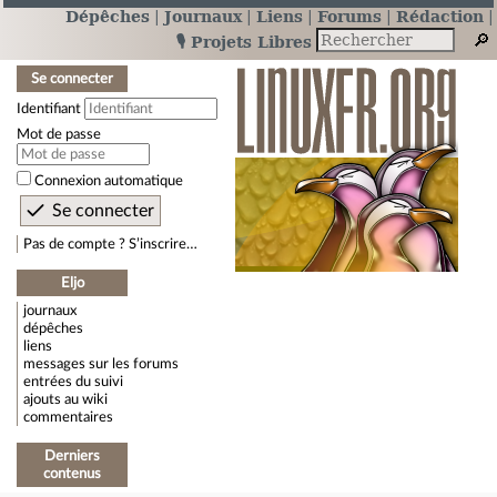
Dépêches
Journaux
Liens
Forums
Rédaction
🎙️ Projets Libres
Se connecter
Identifiant
Mot de passe
Connexion automatique
Pas de compte ? S’inscrire…
Eljo
journaux
dépêches
liens
messages sur les forums
entrées du suivi
ajouts au wiki
commentaires
Derniers
contenus