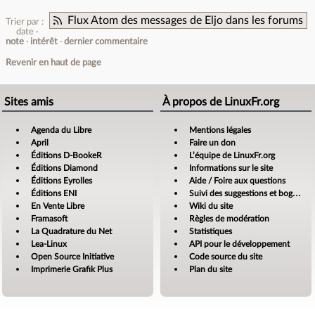
Flux Atom des messages de Eljo dans les forums
Trier par :
date
note
intérêt
dernier commentaire
Revenir en haut de page
Sites amis
À propos de LinuxFr.org
Agenda du Libre
Mentions légales
April
Faire un don
Éditions D-BookeR
L’équipe de LinuxFr.org
Éditions Diamond
Informations sur le site
Éditions Eyrolles
Aide / Foire aux questions
Éditions ENI
Suivi des suggestions et bogues
En Vente Libre
Wiki du site
Framasoft
Règles de modération
La Quadrature du Net
Statistiques
Lea-Linux
API pour le développement
Open Source Initiative
Code source du site
Imprimerie Grafik Plus
Plan du site