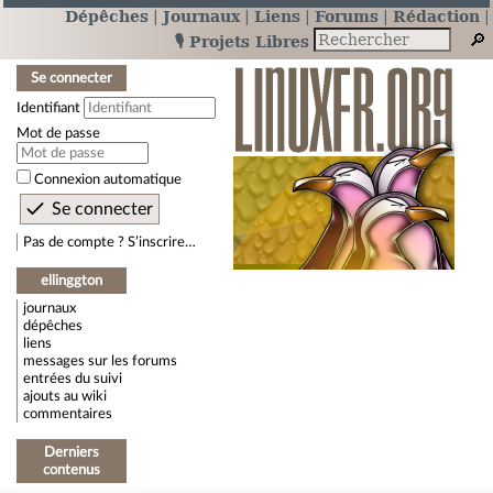
Dépêches
Journaux
Liens
Forums
Rédaction
🎙️ Projets Libres
Se connecter
Identifiant
Mot de passe
Connexion automatique
Pas de compte ? S’inscrire…
ellinggton
journaux
dépêches
liens
messages sur les forums
entrées du suivi
ajouts au wiki
commentaires
Derniers
contenus