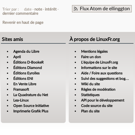
Flux Atom de ellinggton
Trier par :
date
note
intérêt
dernier commentaire
Revenir en haut de page
Sites amis
À propos de LinuxFr.org
Agenda du Libre
Mentions légales
April
Faire un don
Éditions D-BookeR
L’équipe de LinuxFr.org
Éditions Diamond
Informations sur le site
Éditions Eyrolles
Aide / Foire aux questions
Éditions ENI
Suivi des suggestions et bogues
En Vente Libre
Wiki du site
Framasoft
Règles de modération
La Quadrature du Net
Statistiques
Lea-Linux
API pour le développement
Open Source Initiative
Code source du site
Imprimerie Grafik Plus
Plan du site