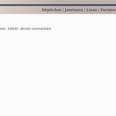
Dépêches
Journaux
Liens
Forums
note
intérêt
dernier commentaire
e