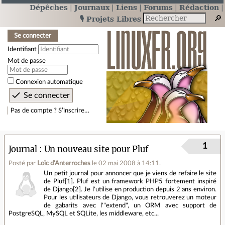
Dépêches
Journaux
Liens
Forums
Rédaction
🎙️ Projets Libres
Se connecter
Identifiant
Mot de passe
Connexion automatique
Pas de compte ? S’inscrire…
1
Journal
Un nouveau site pour Pluf
Posté par
Loïc d'Anterroches
le 02 mai 2008 à 14:11
.
Un petit journal pour annoncer que je viens de refaire le site
de Pluf[1]. Pluf est un framework PHP5 fortement inspiré
de Django[2]. Je l'utilise en production depuis 2 ans environ.
Pour les utilisateurs de Django, vous retrouverez un moteur
de gabarits avec l'"extend", un ORM avec support de
PostgreSQL, MySQL et SQLite, les middleware, etc...