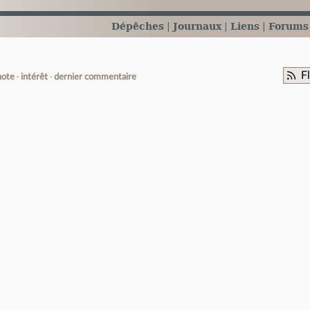
Dépêches
Journaux
Liens
Forums
F
note
intérêt
dernier commentaire
e