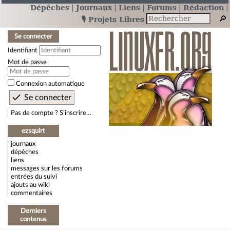
Dépêches
Journaux
Liens
Forums
Rédaction
🎙️ Projets Libres
Se connecter
Identifiant
Mot de passe
Connexion automatique
Pas de compte ? S’inscrire…
ezsquirt
journaux
dépêches
liens
messages sur les forums
entrées du suivi
ajouts au wiki
commentaires
Derniers
contenus