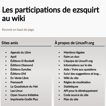
Les participations de ezsquirt
au wiki
Revenir en haut de page
Sites amis
À propos de LinuxFr.org
Agenda du Libre
Mentions légales
April
Faire un don
Éditions D-BookeR
L’équipe de LinuxFr.org
Éditions Diamond
Informations sur le site
Éditions Eyrolles
Aide / Foire aux questions
Éditions ENI
Suivi des suggestions et bogues
En Vente Libre
Wiki du site
Framasoft
Règles de modération
La Quadrature du Net
Statistiques
Lea-Linux
API pour le développement
Open Source Initiative
Code source du site
Imprimerie Grafik Plus
Plan du site