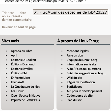
entrée de forum
Quel distribution pour vieux PC 32 bits ?
Flux Atom des dépêches de fab423529
Trier par :
date
note
intérêt
dernier commentaire
Revenir en haut de page
Sites amis
À propos de LinuxFr.org
Agenda du Libre
Mentions légales
April
Faire un don
Éditions D-BookeR
L’équipe de LinuxFr.org
Éditions Diamond
Informations sur le site
Éditions Eyrolles
Aide / Foire aux questions
Éditions ENI
Suivi des suggestions et bogues
En Vente Libre
Wiki du site
Framasoft
Règles de modération
La Quadrature du Net
Statistiques
Lea-Linux
API pour le développement
Open Source Initiative
Code source du site
Imprimerie Grafik Plus
Plan du site