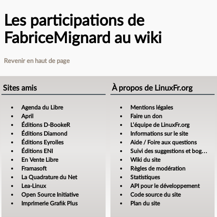
Les participations de
FabriceMignard au wiki
Revenir en haut de page
Sites amis
À propos de LinuxFr.org
Agenda du Libre
Mentions légales
April
Faire un don
Éditions D-BookeR
L’équipe de LinuxFr.org
Éditions Diamond
Informations sur le site
Éditions Eyrolles
Aide / Foire aux questions
Éditions ENI
Suivi des suggestions et bogues
En Vente Libre
Wiki du site
Framasoft
Règles de modération
La Quadrature du Net
Statistiques
Lea-Linux
API pour le développement
Open Source Initiative
Code source du site
Imprimerie Grafik Plus
Plan du site