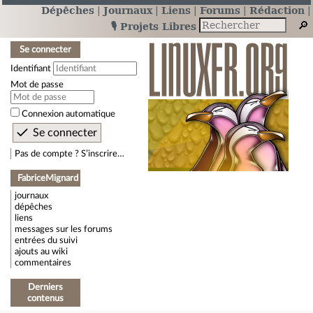
Dépêches
Journaux
Liens
Forums
Rédaction
🎙️ Projets Libres
Se connecter
Identifiant
Mot de passe
Connexion automatique
Pas de compte ? S’inscrire…
FabriceMignard
journaux
dépêches
liens
messages sur les forums
entrées du suivi
ajouts au wiki
commentaires
Derniers
contenus