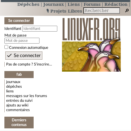
Dépêches
Journaux
Liens
Forums
Rédaction
🎙️ Projets Libres
Se connecter
Identifiant
Mot de passe
Connexion automatique
Pas de compte ? S’inscrire…
fab
journaux
dépêches
liens
messages sur les forums
entrées du suivi
ajouts au wiki
commentaires
Derniers
contenus