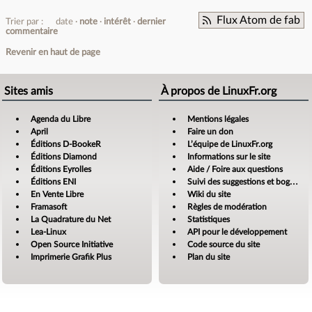
Flux Atom de fab
Trier par :
date
note
intérêt
dernier
commentaire
Revenir en haut de page
Sites amis
À propos de LinuxFr.org
Agenda du Libre
Mentions légales
April
Faire un don
Éditions D-BookeR
L’équipe de LinuxFr.org
Éditions Diamond
Informations sur le site
Éditions Eyrolles
Aide / Foire aux questions
Éditions ENI
Suivi des suggestions et bogues
En Vente Libre
Wiki du site
Framasoft
Règles de modération
La Quadrature du Net
Statistiques
Lea-Linux
API pour le développement
Open Source Initiative
Code source du site
Imprimerie Grafik Plus
Plan du site