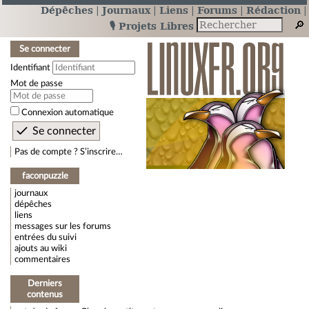
Dépêches
Journaux
Liens
Forums
Rédaction
🎙️ Projets Libres
Se connecter
Identifiant
Mot de passe
Connexion automatique
Pas de compte ? S’inscrire…
faconpuzzle
journaux
dépêches
liens
messages sur les forums
entrées du suivi
ajouts au wiki
commentaires
Derniers
contenus