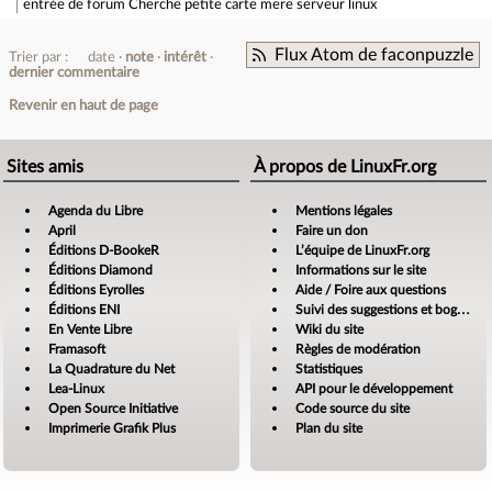
entrée de forum
Cherche petite carte mere serveur linux
Flux Atom de faconpuzzle
Trier par :
date
note
intérêt
dernier commentaire
Revenir en haut de page
Sites amis
À propos de LinuxFr.org
Agenda du Libre
Mentions légales
April
Faire un don
Éditions D-BookeR
L’équipe de LinuxFr.org
Éditions Diamond
Informations sur le site
Éditions Eyrolles
Aide / Foire aux questions
Éditions ENI
Suivi des suggestions et bogues
En Vente Libre
Wiki du site
Framasoft
Règles de modération
La Quadrature du Net
Statistiques
Lea-Linux
API pour le développement
Open Source Initiative
Code source du site
Imprimerie Grafik Plus
Plan du site