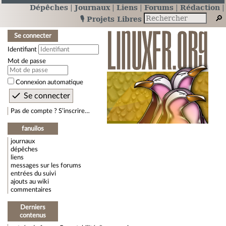
Dépêches
Journaux
Liens
Forums
Rédaction
🎙️ Projets Libres
Se connecter
Identifiant
Mot de passe
Connexion automatique
Pas de compte ? S’inscrire…
fanuilos
journaux
dépêches
liens
messages sur les forums
entrées du suivi
ajouts au wiki
commentaires
Derniers
contenus