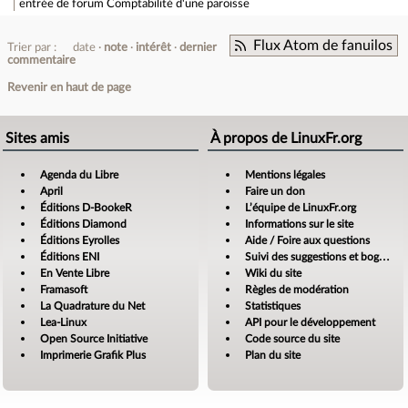
entrée de forum
Comptabilité d'une paroisse
Flux Atom de fanuilos
Trier par :
date
note
intérêt
dernier
commentaire
Revenir en haut de page
Sites amis
À propos de LinuxFr.org
Agenda du Libre
Mentions légales
April
Faire un don
Éditions D-BookeR
L’équipe de LinuxFr.org
Éditions Diamond
Informations sur le site
Éditions Eyrolles
Aide / Foire aux questions
Éditions ENI
Suivi des suggestions et bogues
En Vente Libre
Wiki du site
Framasoft
Règles de modération
La Quadrature du Net
Statistiques
Lea-Linux
API pour le développement
Open Source Initiative
Code source du site
Imprimerie Grafik Plus
Plan du site