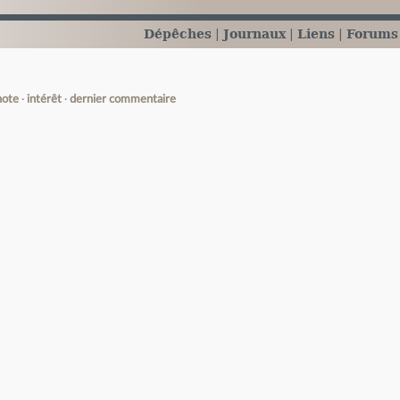
Dépêches
Journaux
Liens
Forums
note
intérêt
dernier commentaire
e