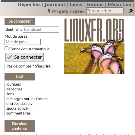
Dépêches
Journaux
Liens
Forums
Rédaction
🎙️ Projets Libres
Se connecter
Identifiant
Mot de passe
Connexion automatique
Pas de compte ? S’inscrire…
fas3
journaux
dépêches
liens
messages sur les forums
entrées du suivi
ajouts au wiki
commentaires
Derniers
contenus