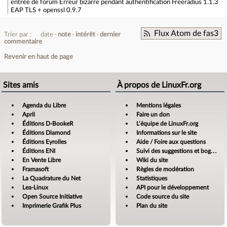
entrée de forum
Erreur bizarre pendant authentification Freeradius 1.1.3
EAP TLS + openssl 0.9.7
Flux Atom de fas3
Trier par :
date
note
intérêt
dernier
commentaire
Revenir en haut de page
Sites amis
À propos de LinuxFr.org
Agenda du Libre
Mentions légales
April
Faire un don
Éditions D-BookeR
L’équipe de LinuxFr.org
Éditions Diamond
Informations sur le site
Éditions Eyrolles
Aide / Foire aux questions
Éditions ENI
Suivi des suggestions et bogues
En Vente Libre
Wiki du site
Framasoft
Règles de modération
La Quadrature du Net
Statistiques
Lea-Linux
API pour le développement
Open Source Initiative
Code source du site
Imprimerie Grafik Plus
Plan du site