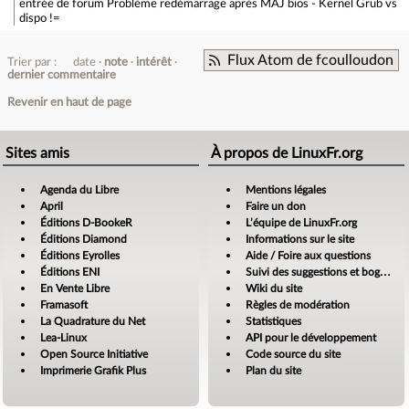
entrée de forum
Problème redémarrage après MAJ bios - Kernel Grub vs
dispo !=
Flux Atom de fcoulloudon
Trier par :
date
note
intérêt
dernier commentaire
Revenir en haut de page
Sites amis
À propos de LinuxFr.org
Agenda du Libre
Mentions légales
April
Faire un don
Éditions D-BookeR
L’équipe de LinuxFr.org
Éditions Diamond
Informations sur le site
Éditions Eyrolles
Aide / Foire aux questions
Éditions ENI
Suivi des suggestions et bogues
En Vente Libre
Wiki du site
Framasoft
Règles de modération
La Quadrature du Net
Statistiques
Lea-Linux
API pour le développement
Open Source Initiative
Code source du site
Imprimerie Grafik Plus
Plan du site