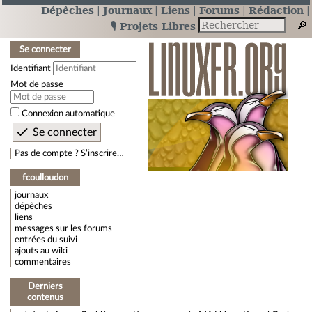
Dépêches
Journaux
Liens
Forums
Rédaction
🎙️ Projets Libres
Se connecter
Identifiant
Mot de passe
Connexion automatique
Pas de compte ? S’inscrire…
fcoulloudon
journaux
dépêches
liens
messages sur les forums
entrées du suivi
ajouts au wiki
commentaires
Derniers
contenus