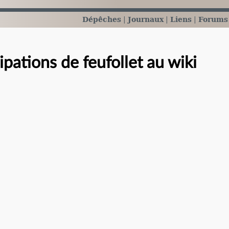
Dépêches
Journaux
Liens
Forums
ipations de feufollet au wiki
e