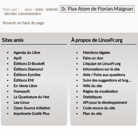
Flux Atom de Florian.Maignan
Trier par :
date
note
intérêt
dernier commentaire
Revenir en haut de page
Sites amis
À propos de LinuxFr.org
Agenda du Libre
Mentions légales
April
Faire un don
Éditions D-BookeR
L’équipe de LinuxFr.org
Éditions Diamond
Informations sur le site
Éditions Eyrolles
Aide / Foire aux questions
Éditions ENI
Suivi des suggestions et bogues
En Vente Libre
Wiki du site
Framasoft
Règles de modération
La Quadrature du Net
Statistiques
Lea-Linux
API pour le développement
Open Source Initiative
Code source du site
Imprimerie Grafik Plus
Plan du site