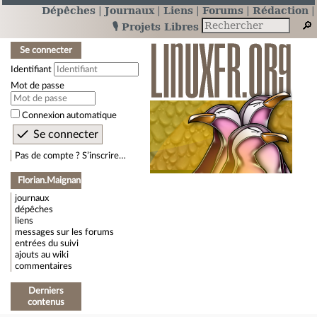
Dépêches
Journaux
Liens
Forums
Rédaction
🎙️ Projets Libres
Se connecter
Identifiant
Mot de passe
Connexion automatique
Pas de compte ? S’inscrire…
Florian.Maignan
journaux
dépêches
liens
messages sur les forums
entrées du suivi
ajouts au wiki
commentaires
Derniers
contenus