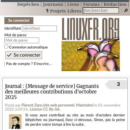
Dépêches
Journaux
Liens
Forums
Rédaction
🎙️ Projets Libres
Se connecter
Identifiant
Mot de passe
Connexion automatique
Pas de compte ? S’inscrire…
3
Journal
[Message de service] Gagnants
des meilleures contributions d'octobre
2025
Posté par
Florent Zara
(
site web personnel
,
Mastodon
)
le 01 novembre
2025 à 09:54
.
Licence CC By‑SA.
Si vous avez contribué au site au mois d'octobre dernier
(dépêches ou journaux), lisez ci‑dessous. Sinon, pas la peine
de perdre votre temps à lire la suite.