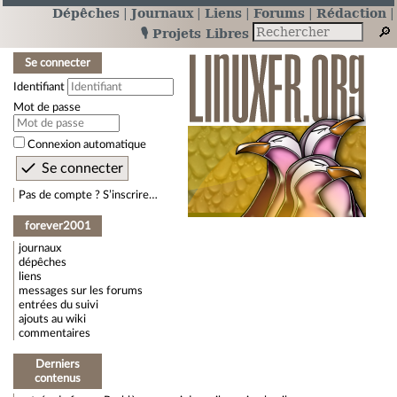
Dépêches
Journaux
Liens
Forums
Rédaction
🎙️ Projets Libres
Se connecter
Identifiant
Mot de passe
Connexion automatique
Pas de compte ? S’inscrire…
forever2001
journaux
dépêches
liens
messages sur les forums
entrées du suivi
ajouts au wiki
commentaires
Derniers
contenus