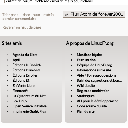
entrée de forum
Problème envoi de mails squirrelmail
Flux Atom de forever2001
Trier par :
date
note
intérêt
dernier commentaire
Revenir en haut de page
Sites amis
À propos de LinuxFr.org
Agenda du Libre
Mentions légales
April
Faire un don
Éditions D-BookeR
L’équipe de LinuxFr.org
Éditions Diamond
Informations sur le site
Éditions Eyrolles
Aide / Foire aux questions
Éditions ENI
Suivi des suggestions et bogues
En Vente Libre
Wiki du site
Framasoft
Règles de modération
La Quadrature du Net
Statistiques
Lea-Linux
API pour le développement
Open Source Initiative
Code source du site
Imprimerie Grafik Plus
Plan du site