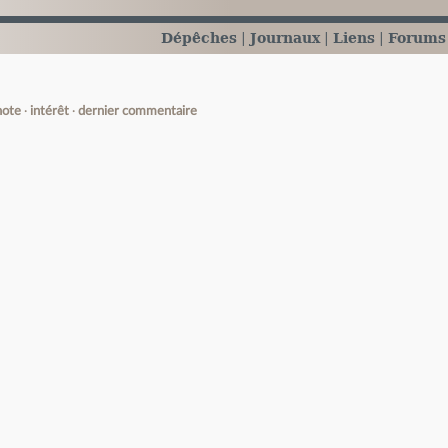
Dépêches
Journaux
Liens
Forums
note
intérêt
dernier commentaire
e