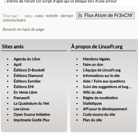
entrée de forum
Un script d'apel qui se bloque lors d'une erreur
Flux Atom de Fr3nChY
Trier par :
date
note
intérêt
dernier
commentaire
Revenir en haut de page
Sites amis
À propos de LinuxFr.org
Agenda du Libre
Mentions légales
April
Faire un don
Éditions D-BookeR
L’équipe de LinuxFr.org
Éditions Diamond
Informations sur le site
Éditions Eyrolles
Aide / Foire aux questions
Éditions ENI
Suivi des suggestions et bogues
En Vente Libre
Wiki du site
Framasoft
Règles de modération
La Quadrature du Net
Statistiques
Lea-Linux
API pour le développement
Open Source Initiative
Code source du site
Imprimerie Grafik Plus
Plan du site