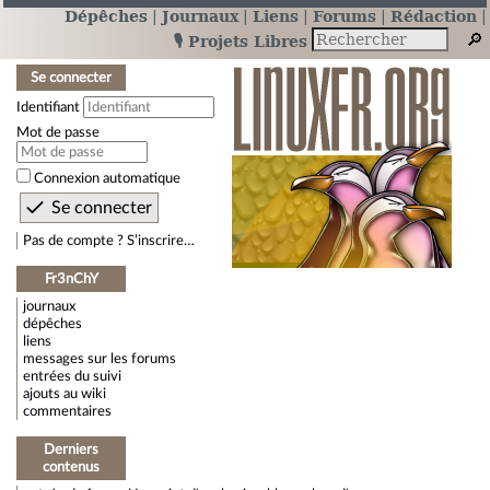
Dépêches
Journaux
Liens
Forums
Rédaction
🎙️ Projets Libres
Se connecter
Identifiant
Mot de passe
Connexion automatique
Pas de compte ? S’inscrire…
Fr3nChY
journaux
dépêches
liens
messages sur les forums
entrées du suivi
ajouts au wiki
commentaires
Derniers
contenus