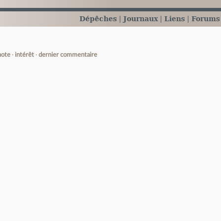
Dépêches
Journaux
Liens
Forums
note
intérêt
dernier commentaire
e