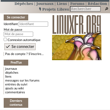
Dépêches
Journaux
Liens
Forums
Rédaction
🎙️ Projets Libres
Se connecter
Identifiant
Mot de passe
Connexion automatique
Pas de compte ? S’inscrire…
FredTux
journaux
dépêches
liens
messages sur les forums
entrées du suivi
ajouts au wiki
commentaires
Derniers
contenus