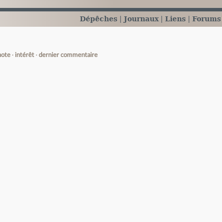
Dépêches
Journaux
Liens
Forums
note
intérêt
dernier commentaire
e