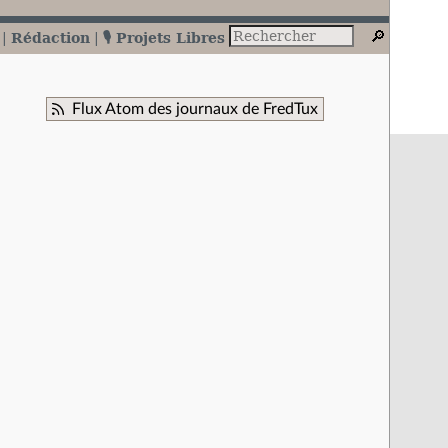
Rédaction
🎙️ Projets Libres
Flux Atom des journaux de FredTux