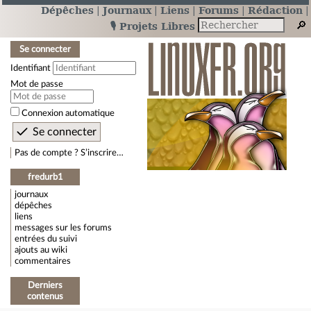
Dépêches
Journaux
Liens
Forums
Rédaction
🎙️ Projets Libres
Se connecter
Identifiant
Mot de passe
Connexion automatique
Pas de compte ? S’inscrire…
fredurb1
journaux
dépêches
liens
messages sur les forums
entrées du suivi
ajouts au wiki
commentaires
Derniers
contenus