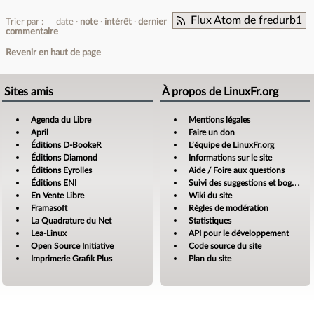
Flux Atom de fredurb1
Trier par :
date
note
intérêt
dernier
commentaire
Revenir en haut de page
Sites amis
À propos de LinuxFr.org
Agenda du Libre
Mentions légales
April
Faire un don
Éditions D-BookeR
L’équipe de LinuxFr.org
Éditions Diamond
Informations sur le site
Éditions Eyrolles
Aide / Foire aux questions
Éditions ENI
Suivi des suggestions et bogues
En Vente Libre
Wiki du site
Framasoft
Règles de modération
La Quadrature du Net
Statistiques
Lea-Linux
API pour le développement
Open Source Initiative
Code source du site
Imprimerie Grafik Plus
Plan du site