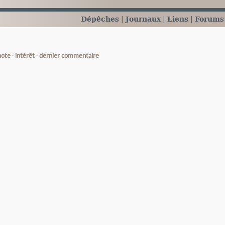
Dépêches
Journaux
Liens
Forums
note
intérêt
dernier commentaire
e