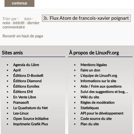
contenus
Flux Atom de francois-xavier poignart
Trier par :
date
note
intérêt
dernier
commentaire
Revenir en haut de page
Sites amis
À propos de LinuxFr.org
Agenda du Libre
Mentions légales
April
Faire un don
Éditions D-BookeR
L’équipe de LinuxFr.org
Éditions Diamond
Informations sur le site
Éditions Eyrolles
Aide / Foire aux questions
Éditions ENI
Suivi des suggestions et bogues
En Vente Libre
Wiki du site
Framasoft
Règles de modération
La Quadrature du Net
Statistiques
Lea-Linux
API pour le développement
Open Source Initiative
Code source du site
Imprimerie Grafik Plus
Plan du site