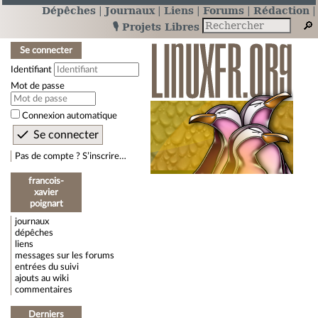
Dépêches
Journaux
Liens
Forums
Rédaction
🎙️ Projets Libres
Se connecter
Identifiant
Mot de passe
Connexion automatique
Pas de compte ? S’inscrire…
francois-
xavier
poignart
journaux
dépêches
liens
messages sur les forums
entrées du suivi
ajouts au wiki
commentaires
Derniers