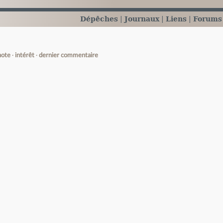
Dépêches
Journaux
Liens
Forums
note
intérêt
dernier commentaire
e