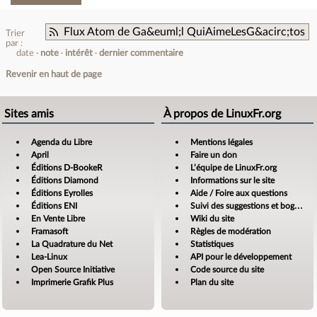
Flux Atom de Ga&euml;l QuiAimeLesG&acirc;tos
Trier
par :
date
note
intérêt
dernier commentaire
Revenir en haut de page
Sites amis
À propos de LinuxFr.org
Agenda du Libre
Mentions légales
April
Faire un don
Éditions D-BookeR
L’équipe de LinuxFr.org
Éditions Diamond
Informations sur le site
Éditions Eyrolles
Aide / Foire aux questions
Éditions ENI
Suivi des suggestions et bogues
En Vente Libre
Wiki du site
Framasoft
Règles de modération
La Quadrature du Net
Statistiques
Lea-Linux
API pour le développement
Open Source Initiative
Code source du site
Imprimerie Grafik Plus
Plan du site