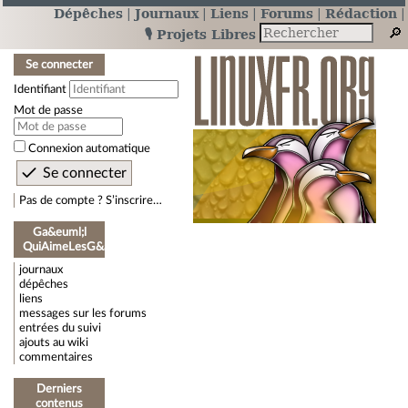
Dépêches
Journaux
Liens
Forums
Rédaction
🎙️ Projets Libres
Se connecter
Identifiant
Mot de passe
Connexion automatique
Pas de compte ? S’inscrire…
Ga&euml;l
QuiAimeLesG&acirc;tos
journaux
dépêches
liens
messages sur les forums
entrées du suivi
ajouts au wiki
commentaires
Derniers
contenus