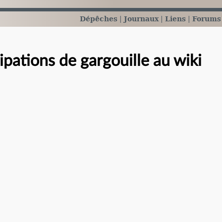
Dépêches
Journaux
Liens
Forums
ipations de gargouille au wiki
e