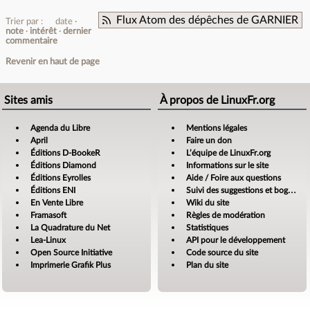
Flux Atom des dépêches de GARNIER
Trier par :
date
note
intérêt
dernier
commentaire
Revenir en haut de page
Sites amis
À propos de LinuxFr.org
Agenda du Libre
Mentions légales
April
Faire un don
Éditions D-BookeR
L’équipe de LinuxFr.org
Éditions Diamond
Informations sur le site
Éditions Eyrolles
Aide / Foire aux questions
Éditions ENI
Suivi des suggestions et bogues
En Vente Libre
Wiki du site
Framasoft
Règles de modération
La Quadrature du Net
Statistiques
Lea-Linux
API pour le développement
Open Source Initiative
Code source du site
Imprimerie Grafik Plus
Plan du site