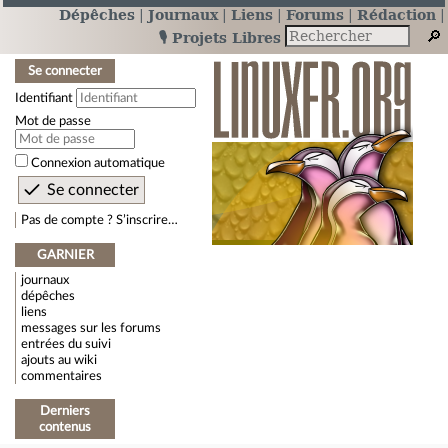
Dépêches
Journaux
Liens
Forums
Rédaction
🎙️ Projets Libres
Se connecter
Identifiant
Mot de passe
Connexion automatique
Pas de compte ? S’inscrire…
GARNIER
journaux
dépêches
liens
messages sur les forums
entrées du suivi
ajouts au wiki
commentaires
Derniers
contenus