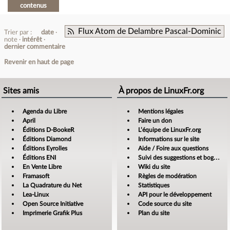
contenus
Flux Atom de Delambre Pascal-Dominic
Trier par :
date
note
intérêt
dernier commentaire
Revenir en haut de page
Sites amis
À propos de LinuxFr.org
Agenda du Libre
Mentions légales
April
Faire un don
Éditions D-BookeR
L’équipe de LinuxFr.org
Éditions Diamond
Informations sur le site
Éditions Eyrolles
Aide / Foire aux questions
Éditions ENI
Suivi des suggestions et bogues
En Vente Libre
Wiki du site
Framasoft
Règles de modération
La Quadrature du Net
Statistiques
Lea-Linux
API pour le développement
Open Source Initiative
Code source du site
Imprimerie Grafik Plus
Plan du site