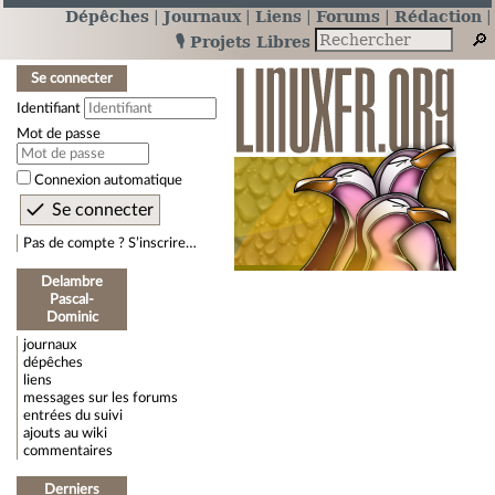
Dépêches
Journaux
Liens
Forums
Rédaction
🎙️ Projets Libres
Se connecter
Identifiant
Mot de passe
Connexion automatique
Pas de compte ? S’inscrire…
Delambre
Pascal-
Dominic
journaux
dépêches
liens
messages sur les forums
entrées du suivi
ajouts au wiki
commentaires
Derniers