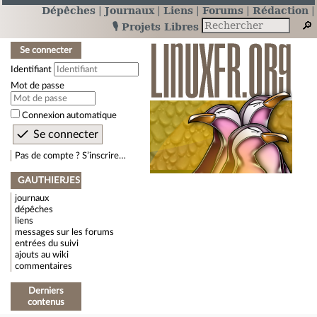
Dépêches
Journaux
Liens
Forums
Rédaction
🎙️ Projets Libres
Se connecter
Identifiant
Mot de passe
Connexion automatique
Pas de compte ? S’inscrire…
GAUTHIERJES
journaux
dépêches
liens
messages sur les forums
entrées du suivi
ajouts au wiki
commentaires
Derniers
contenus