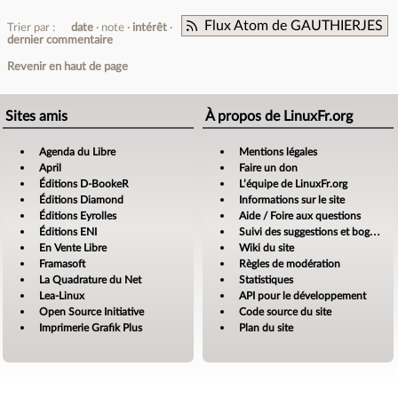
Flux Atom de GAUTHIERJES
Trier par :
date
note
intérêt
dernier commentaire
Revenir en haut de page
Sites amis
À propos de LinuxFr.org
Agenda du Libre
Mentions légales
April
Faire un don
Éditions D-BookeR
L’équipe de LinuxFr.org
Éditions Diamond
Informations sur le site
Éditions Eyrolles
Aide / Foire aux questions
Éditions ENI
Suivi des suggestions et bogues
En Vente Libre
Wiki du site
Framasoft
Règles de modération
La Quadrature du Net
Statistiques
Lea-Linux
API pour le développement
Open Source Initiative
Code source du site
Imprimerie Grafik Plus
Plan du site