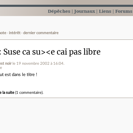
Dépêches
Journaux
Liens
Forums
note
intérêt
dernier commentaire
Suse ca su><e cai pas libre
est noir
le 19 novembre 2002 à 16:04
.
ne
ut est dans le titre !
e la suite
(
1 commentaire
).
e