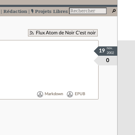
Rédaction
🎙️ Projets Libres
Flux Atom de Noir C'est noir
nov.
19
2002
0
Markdown
EPUB