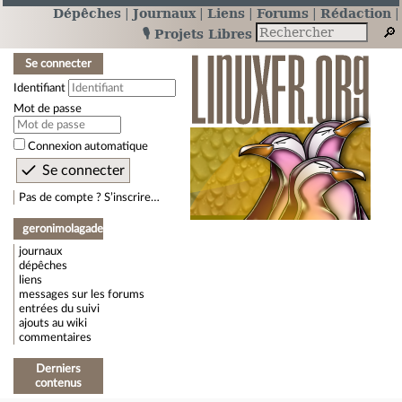
Dépêches
Journaux
Liens
Forums
Rédaction
🎙️ Projets Libres
Se connecter
Identifiant
Mot de passe
Connexion automatique
Pas de compte ? S’inscrire…
geronimolagadec
journaux
dépêches
liens
messages sur les forums
entrées du suivi
ajouts au wiki
commentaires
Derniers
contenus