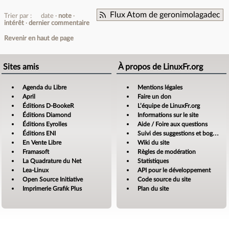
Flux Atom de geronimolagadec
Trier par :
date
note
intérêt
dernier commentaire
Revenir en haut de page
Sites amis
À propos de LinuxFr.org
Agenda du Libre
Mentions légales
April
Faire un don
Éditions D-BookeR
L’équipe de LinuxFr.org
Éditions Diamond
Informations sur le site
Éditions Eyrolles
Aide / Foire aux questions
Éditions ENI
Suivi des suggestions et bogues
En Vente Libre
Wiki du site
Framasoft
Règles de modération
La Quadrature du Net
Statistiques
Lea-Linux
API pour le développement
Open Source Initiative
Code source du site
Imprimerie Grafik Plus
Plan du site